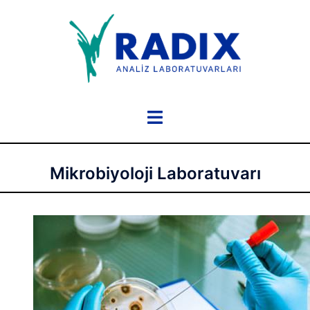
İçeriğe
atla
Toggle
menu
Mikrobiyoloji Laboratuvarı